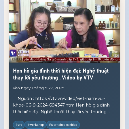
Hẹn hò gia đình thời hiện đại: Nghệ thuật
thay lời yêu thương . Video by VTV
vào ngày Tháng 5 27, 2025
Nguồn : https://vtv.vn/video/viet-nam-vui-
khoe-06-9-2024-694347.htm Hẹn hò gia đình
thời hiện đại: Nghệ thuật thay lời yêu thương
Trong nhịp sống hiện đại, những buổi hẹn hò
gia đình không còn chỉ xoay quanh các bữa ăn
#vtv
#workshop
#workshop canldes