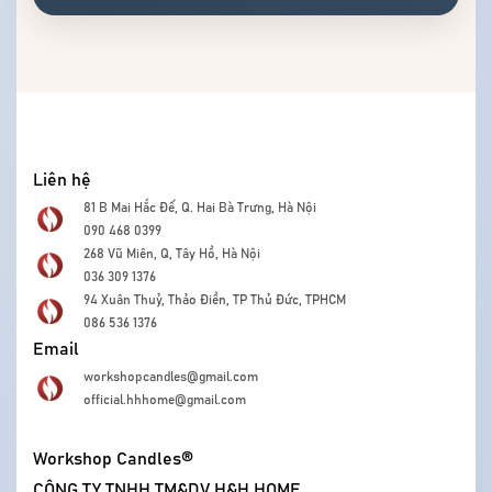
quen thuộc mà đã mở ra vô vàn cách trải nghiệm
mới lạ và ý nghĩa hơn. [...]
Liên hệ
81 B Mai Hắc Đế, Q. Hai Bà Trưng, Hà Nội
090 468 0399
268 Vũ Miên, Q, Tây Hồ, Hà Nội
036 309 1376
94 Xuân Thuỷ, Thảo Điền, TP Thủ Đức, TPHCM
086 536 1376
Email
workshopcandles@gmail.com
official.hhhome@gmail.com
Workshop Candles®
CÔNG TY TNHH TM&DV H&H HOME