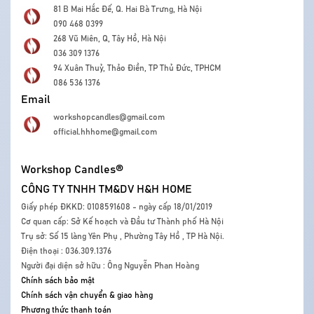
81 B Mai Hắc Đế, Q. Hai Bà Trưng, Hà Nội
090 468 0399
268 Vũ Miên, Q, Tây Hồ, Hà Nội
036 309 1376
94 Xuân Thuỷ, Thảo Điền, TP Thủ Đức, TPHCM
086 536 1376
Email
workshopcandles@gmail.com
official.hhhome@gmail.com
Workshop Candles®
CÔNG TY TNHH TM&DV H&H HOME
Giấy phép ĐKKD: 0108591608 - ngày cấp 18/01/2019
Cơ quan cấp: Sở Kế hoạch và Đầu tư Thành phố Hà Nội
Trụ sở: Số 15 làng Yên Phụ , Phường Tây Hồ , TP Hà Nội.
Điện thoại : 036.309.1376
Người đại diện sở hữu : Ông Nguyễn Phan Hoàng
Chính sách bảo mật
Chính sách vận chuyển & giao hàng
Phương thức thanh toán