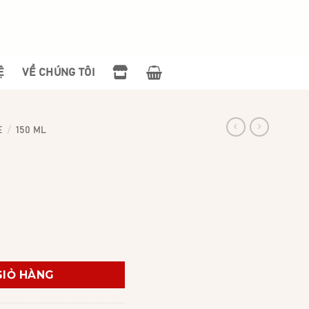
Ệ
VỀ CHÚNG TÔI
/
E
150 ML
GIỎ HÀNG