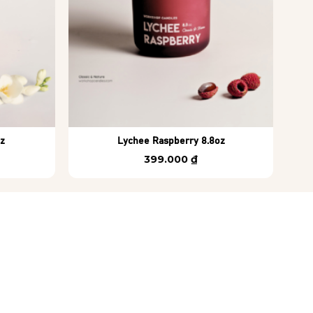
+
+
oz
Lychee Raspberry 8.8oz
399.000
₫