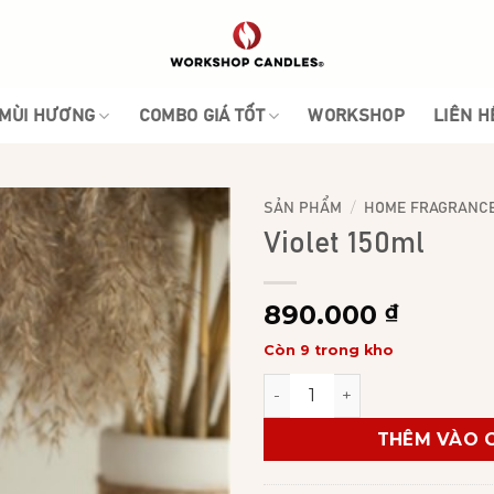
MÙI HƯƠNG
COMBO GIÁ TỐT
WORKSHOP
LIÊN H
/
SẢN PHẨM
HOME FRAGRANC
Violet 150ml
890.000
₫
Còn 9 trong kho
Violet 150ml số lượng
THÊM VÀO 