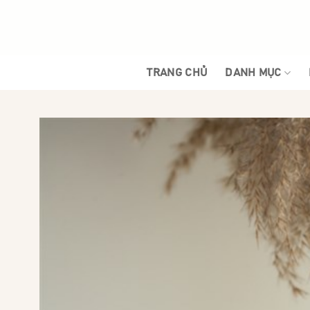
Bỏ
qua
nội
dung
TRANG CHỦ
DANH MỤC