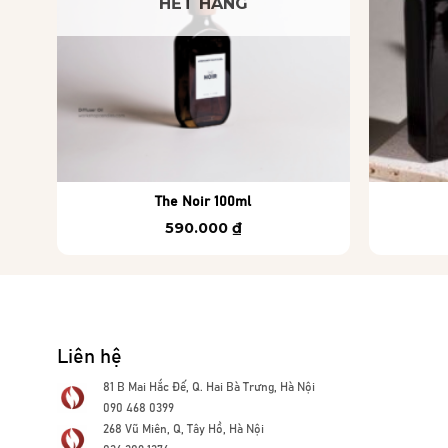
HẾT HÀNG
+
+
The Noir 100ml
590.000
₫
Liên hệ
81 B Mai Hắc Đế, Q. Hai Bà Trưng, Hà Nội
090 468 0399
268 Vũ Miên, Q, Tây Hồ, Hà Nội