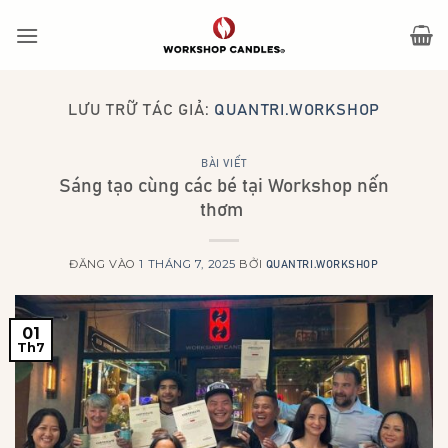
Bỏ
qua
nội
dung
LƯU TRỮ TÁC GIẢ:
QUANTRI.WORKSHOP
BÀI VIẾT
Sáng tạo cùng các bé tại Workshop nến
thơm
ĐĂNG VÀO
1 THÁNG 7, 2025
BỞI
QUANTRI.WORKSHOP
01
Th7