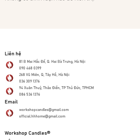
Liên hệ
81 B Mai Hắc Đế, Q. Hai Bà Trưng, Hà Nội
090 468 0399
268 Vũ Miên, Q, Tây Hồ, Hà Nội
036 309 1376
94 Xuân Thuỷ, Thảo Điền, TP Thủ Đức, TPHCM
086 536 1376
Email
workshopcandles@gmail.com
official.hhhome@gmail.com
Workshop Candles®