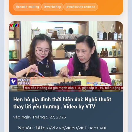
giờ lên lớp, và workshop nến thơm chính là
điểm đến hoàn hảo dành cho bé yêu nhà bạn.
#candle making
#workshop
#workshop canldes
Đây cũng là cơ hội tuyệt vời [...]
Hẹn hò gia đình thời hiện đại: Nghệ thuật
thay lời yêu thương . Video by VTV
vào ngày Tháng 5 27, 2025
Nguồn : https://vtv.vn/video/viet-nam-vui-