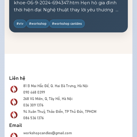
khoe-06-9-2024-694347.htm Hẹn hò gia đình
thời hiện đại: Nghệ thuật thay lời yêu thương
Trong nhịp sống hiện đại, những buổi hẹn hò
gia đình không còn chỉ xoay quanh các bữa ăn
#vtv
#workshop
#workshop canldes
quen thuộc mà đã mở ra vô vàn cách trải nghiệm
mới lạ và ý nghĩa hơn. [...]
Liên hệ
81 B Mai Hắc Đế, Q. Hai Bà Trưng, Hà Nội
090 468 0399
268 Vũ Miên, Q, Tây Hồ, Hà Nội
036 309 1376
94 Xuân Thuỷ, Thảo Điền, TP Thủ Đức, TPHCM
086 536 1376
Email
workshopcandles@gmail.com