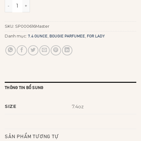
Violet Orchid số lượng
SKU:
SP000616Master
Danh mục:
,
,
7.4 OUNCE
BOUGIE PARFUMEE
FOR LADY
THÔNG TIN BỔ SUNG
SIZE
7.4oz
SẢN PHẨM TƯƠNG TỰ