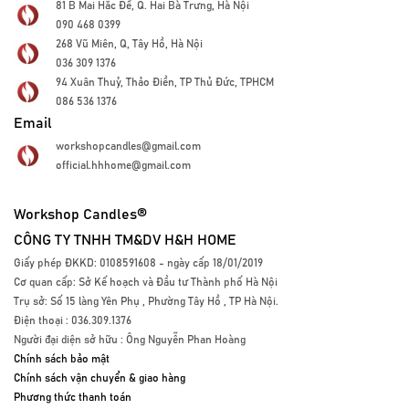
81 B Mai Hắc Đế, Q. Hai Bà Trưng, Hà Nội
090 468 0399
268 Vũ Miên, Q, Tây Hồ, Hà Nội
036 309 1376
94 Xuân Thuỷ, Thảo Điền, TP Thủ Đức, TPHCM
086 536 1376
Email
workshopcandles@gmail.com
official.hhhome@gmail.com
Workshop Candles®
CÔNG TY TNHH TM&DV H&H HOME
Giấy phép ĐKKD: 0108591608 - ngày cấp 18/01/2019
Cơ quan cấp: Sở Kế hoạch và Đầu tư Thành phố Hà Nội
Trụ sở: Số 15 làng Yên Phụ , Phường Tây Hồ , TP Hà Nội.
Điện thoại : 036.309.1376
Người đại diện sở hữu : Ông Nguyễn Phan Hoàng
Chính sách bảo mật
Chính sách vận chuyển & giao hàng
Phương thức thanh toán