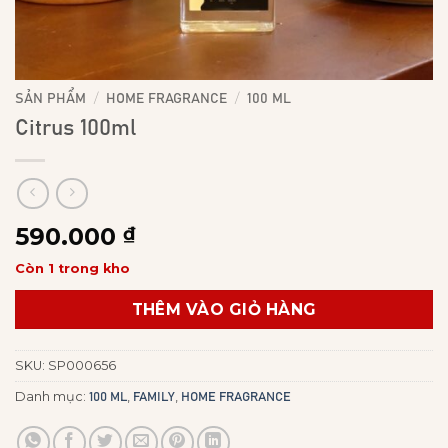
/
/
SẢN PHẨM
HOME FRAGRANCE
100 ML
Citrus 100ml
590.000
₫
Còn 1 trong kho
THÊM VÀO GIỎ HÀNG
SKU:
SP000656
Danh mục:
,
,
100 ML
FAMILY
HOME FRAGRANCE