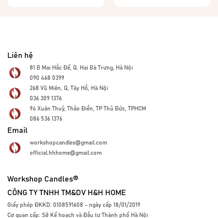
Liên hệ
81 B Mai Hắc Đế, Q. Hai Bà Trưng, Hà Nội
090 468 0399
268 Vũ Miên, Q, Tây Hồ, Hà Nội
036 309 1376
94 Xuân Thuỷ, Thảo Điền, TP Thủ Đức, TPHCM
086 536 1376
Email
workshopcandles@gmail.com
official.hhhome@gmail.com
Workshop Candles®
CÔNG TY TNHH TM&DV H&H HOME
Giấy phép ĐKKD: 0108591608 - ngày cấp 18/01/2019
Cơ quan cấp: Sở Kế hoạch và Đầu tư Thành phố Hà Nội