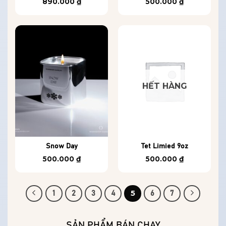
890.000
₫
500.000
₫
HẾT HÀNG
Snow Day
Tet Limied 9oz
500.000
₫
500.000
₫
5
1
2
3
4
6
7
SẢN PHẨM BÁN CHẠY