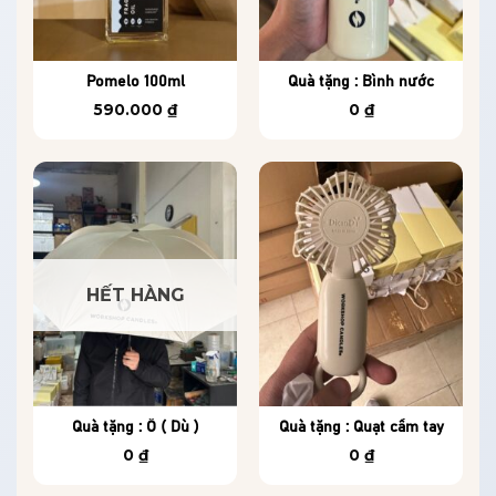
Pomelo 100ml
Quà tặng : Bình nước
590.000
₫
0
₫
HẾT HÀNG
Quà tặng : Ô ( Dù )
Quà tặng : Quạt cầm tay
0
₫
0
₫