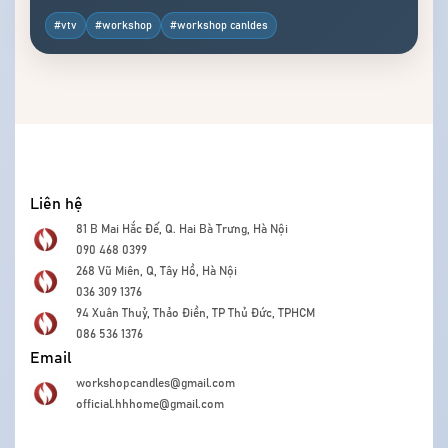
Trong nhịp sống hiện đại, những buổi hẹn hò
gia đình không còn chỉ xoay quanh các bữa ăn
#vtv
#workshop
#workshop canldes
quen thuộc mà đã mở ra vô vàn cách trải nghiệm
mới lạ và ý nghĩa hơn. [...]
Liên hệ
81 B Mai Hắc Đế, Q. Hai Bà Trưng, Hà Nội
090 468 0399
268 Vũ Miên, Q, Tây Hồ, Hà Nội
036 309 1376
94 Xuân Thuỷ, Thảo Điền, TP Thủ Đức, TPHCM
086 536 1376
Email
workshopcandles@gmail.com
official.hhhome@gmail.com