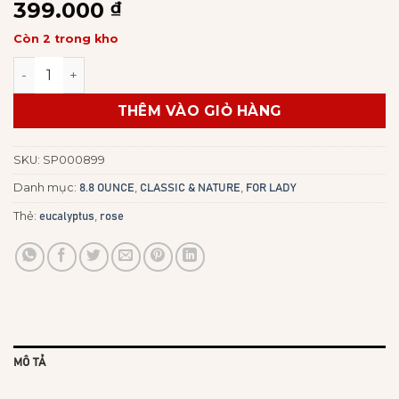
399.000
₫
Còn 2 trong kho
Rose Eucalyptus 8.8oz số lượng
THÊM VÀO GIỎ HÀNG
SKU:
SP000899
Danh mục:
,
,
8.8 OUNCE
CLASSIC & NATURE
FOR LADY
Thẻ:
,
eucalyptus
rose
MÔ TẢ