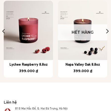
HẾT HÀNG
Lychee Raspberry 8.8oz
Napa Valley Oak 8.8oz
399.000
₫
399.000
₫
Liên hệ
81 B Mai Hắc Đế, Q. Hai Bà Trưng, Hà Nội