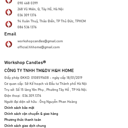
090 468 0399
268 Vũ Miên, Q, Tây Hồ, Hà Nội
036 309 1376
94 Xuân Thuỷ, Thảo Điền, TP Thủ Đức, TPHCM
086 536 1376
Email
workshopcandles@gmail.com
official.hhhome@gmail.com
Workshop Candles®
CÔNG TY TNHH TM&DV H&H HOME
Giấy phép ĐKKD: 0108591608 - ngày cấp 18/01/2019
Cơ quan cấp: Sở Kế hoạch và Đầu tư Thành phố Hà Nội
Trụ sở: Số 15 làng Yên Phụ , Phường Tây Hồ , TP Hà Nội.
Điện thoại : 036.309.1376
Người đại diện sở hữu : Ông Nguyễn Phan Hoàng
Chính sách bảo mật
Chính sách vận chuyển & giao hàng
Phương thức thanh toán
Chính sách giao dịch chung