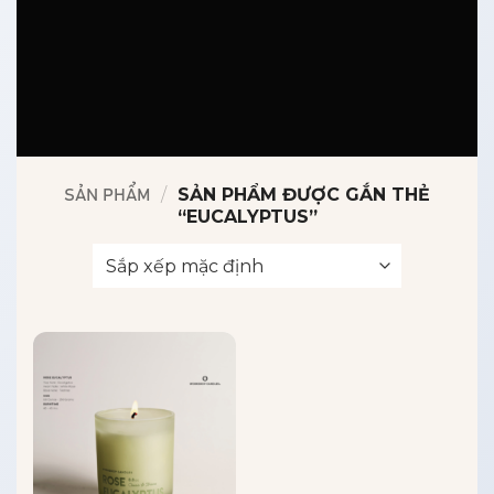
/
SẢN PHẨM ĐƯỢC GẮN THẺ
SẢN PHẨM
“EUCALYPTUS”