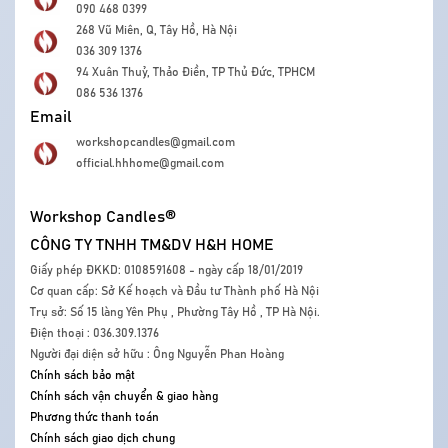
090 468 0399
268 Vũ Miên, Q, Tây Hồ, Hà Nội
036 309 1376
94 Xuân Thuỷ, Thảo Điền, TP Thủ Đức, TPHCM
086 536 1376
Email
workshopcandles@gmail.com
official.hhhome@gmail.com
Workshop Candles®
CÔNG TY TNHH TM&DV H&H HOME
Giấy phép ĐKKD: 0108591608 - ngày cấp 18/01/2019
Cơ quan cấp: Sở Kế hoạch và Đầu tư Thành phố Hà Nội
Trụ sở: Số 15 làng Yên Phụ , Phường Tây Hồ , TP Hà Nội.
Điện thoại : 036.309.1376
Người đại diện sở hữu : Ông Nguyễn Phan Hoàng
Chính sách bảo mật
Chính sách vận chuyển & giao hàng
Phương thức thanh toán
Chính sách giao dịch chung