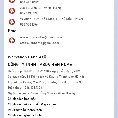
090 468 0399
268 Vũ Miên, Q, Tây Hồ, Hà Nội
036 309 1376
94 Xuân Thuỷ, Thảo Điền, TP Thủ Đức, TPHCM
086 536 1376
Email
workshopcandles@gmail.com
official.hhhome@gmail.com
Workshop Candles®
CÔNG TY TNHH TM&DV H&H HOME
Giấy phép ĐKKD: 0108591608 - ngày cấp 18/01/2019
Cơ quan cấp: Sở Kế hoạch và Đầu tư Thành phố Hà Nội
Trụ sở: Số 15 làng Yên Phụ , Phường Tây Hồ , TP Hà Nội.
Điện thoại : 036.309.1376
Người đại diện sở hữu : Ông Nguyễn Phan Hoàng
Chính sách bảo mật
Chính sách vận chuyển & giao hàng
Phương thức thanh toán
Chính sách giao dịch chung